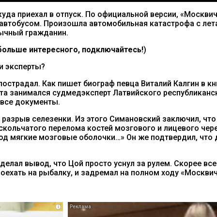
 куда приехал в отпуск. По официальной версии, «Москвич
с автобусом. Произошла автомобильная катастрофа с ле
бычный гражданин.
ольше интересного, подключайтесь!
)
и эксперты?
острадал. Как пишет биограф певца Виталий Калгин в кн
анта занимался судмедэксперт Латвийского республикан
 все документы.
азрыв селезенки. Из этого Симановский заключил, что
скольчатого перелома костей мозгового и лицевого чер
д мягкие мозговые оболочки…» Он же подтвердил, что д
елал вывод, что Цой просто уснул за рулем. Скорее все
поехать на рыбалку, и задремал на полном ходу «Москвич
i