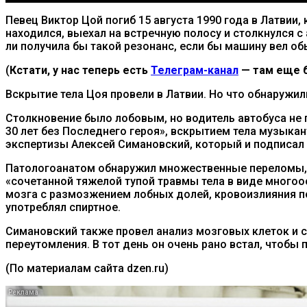
Певец Виктор Цой погиб 15 августа 1990 года в Латвии,
находился, выехал на встречную полосу и столкнулся 
ли получила бы такой резонанс, если бы машину вел о
(
Кстати, у нас теперь есть
Телеграм-канал
— там еще б
Вскрытие тела Цоя провели в Латвии. Но что обнаружил
Столкновение было лобовым, но водитель автобуса не п
30 лет без Последнего героя», вскрытием тела музык
экспертизы Алексей Симановский, который и подписал
Патологоанатом обнаружил множественные переломы, р
«сочетанной тяжелой тупой травмы тела в виде многоо
мозга с размозжением лобных долей, кровоизлияния по
употреблял спиртное.
Симановский также провел анализ мозговых клеток и сд
переутомления. В тот день он очень рано встал, чтобы 
(По материалам сайта dzen.ru)