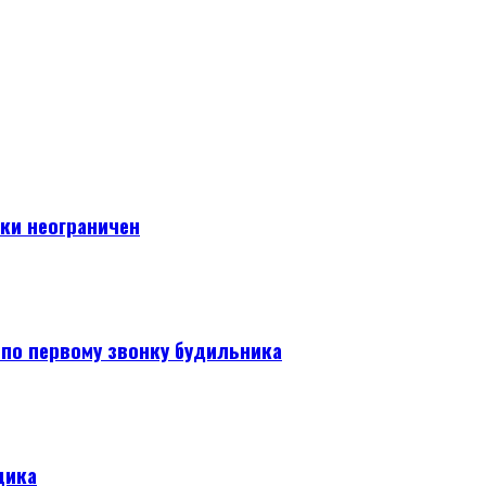
ски неограничен
 по первому звонку будильника
щика