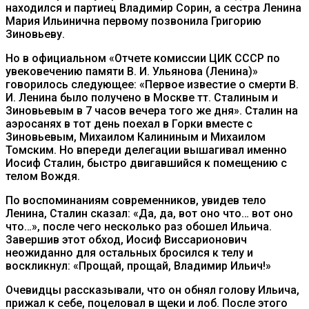
находился и партиец Владимир Сорин, а сестра Ленина
Мария Ильинична первому позвонила Григорию
Зиновьеву.
Но в официальном «Отчете комиссии ЦИК СССР по
увековечению памяти В. И. Ульянова (Ленина)»
говорилось следующее: «Первое известие о смерти В.
И. Ленина было получено в Москве тт. Сталиным и
Зиновьевым в 7 часов вечера того же дня». Сталин на
аэросанях в тот день поехал в Горки вместе с
Зиновьевым, Михаилом Калининым и Михаилом
Томским. Но впереди делегации вышагивал именно
Иосиф Сталин, быстро двигавшийся к помещению с
телом Вождя.
По воспоминаниям современников, увидев тело
Ленина, Сталин сказал: «Да, да, вот оно что… вот оно
что…», после чего несколько раз обошел Ильича.
Завершив этот обход, Иосиф Виссарионович
неожиданно для остальных бросился к телу и
воскликнул: «Прощай, прощай, Владимир Ильич!»
Очевидцы рассказывали, что он обнял голову Ильича,
прижал к себе, поцеловал в щеки и лоб. После этого