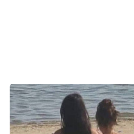
Специалисты по очень тонким материям, которые
незаметны человеческому глазу, уверены, что…
83k
ЧИТАЙТЕ ТАКЖЕ
© 2026 Noomba.ru Все права защищены.
Политика Cookies
Пользовательское соглашение
Свяжитесь с нами:
noombaru@gmail.com
ИНТЕРЕСНОЕ
КИНО И СЕРИАЛЫ
ШОУ-БИЗНЕС
НАУКА И ЗДОРОВЬЕ
ЖИЗНЬ
ПЛАНЕТА