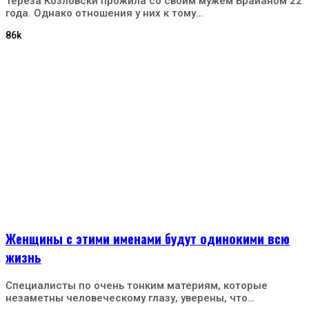
Тереза Козловски прожила со своим мужем Брайаном 22
года. Однако отношения у них к тому…
86k
Женщины с этими именами будут одинокими всю
жизнь
Специалисты по очень тонким материям, которые
незаметны человеческому глазу, уверены, что…