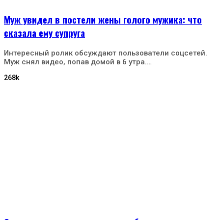
Муж увидел в постели жены голого мужика: что
сказала ему супруга
Интересный ролик обсуждают пользователи соцсетей.
Муж снял видео, попав домой в 6 утра.…
268k