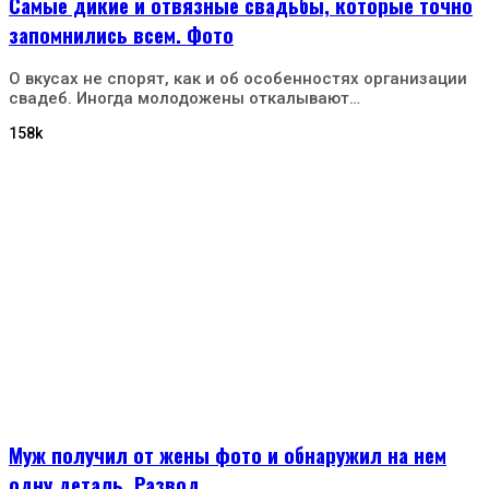
Самые дикие и отвязные свадьбы, которые точно
запомнились всем. Фото
О вкусах не спорят, как и об особенностях организации
свадеб. Иногда молодожены откалывают…
158k
Муж получил от жены фото и обнаружил на нем
одну деталь. Развод…