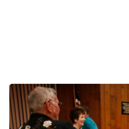
Специалисты по очень тонким материям, которые
незаметны человеческому глазу, уверены, что…
83k
ЧИТАЙТЕ ТАКЖЕ
© 2026 Noomba.ru Все права защищены.
Политика Cookies
Пользовательское соглашение
Свяжитесь с нами:
noombaru@gmail.com
ИНТЕРЕСНОЕ
КИНО И СЕРИАЛЫ
ШОУ-БИЗНЕС
НАУКА И ЗДОРОВЬЕ
ЖИЗНЬ
ПЛАНЕТА