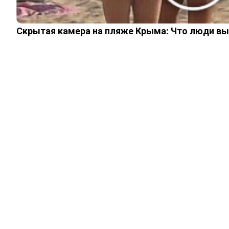
Скрытая камера на пляже Крыма: Что люди вытв
ЖИЗНЬ
Апельсины в
красной сетке:
неожиданное
объяснение хитрой
уловки
супермаркетов