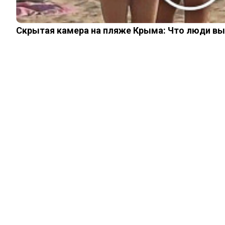
Скрытая камера на пляже Крыма: Что люди вытв
ШОУ-БИЗНЕС
7 пар наших и
западных
знаменитостей,
которые похожи
друг на друга, как
родственники