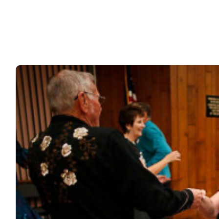
В России немало артистов, которые продолжают
работать уже после выхода на пенсию.…
76k
ЧИТАЙТЕ ТАКЖЕ
© 2026 Noomba.ru Все права защищены.
Политика Cookies
Пользовательское соглашение
Свяжитесь с нами:
noombaru@gmail.com
ИНТЕРЕСНОЕ
КИНО И СЕРИАЛЫ
ШОУ-БИЗНЕС
НАУКА И ЗДОРОВЬЕ
ЖИЗНЬ