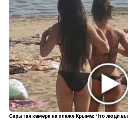
76k
ЧИТАЙТЕ ТАКЖЕ
© 2026 Noomba.ru Все права защищены.
Политика Cookies
Пользовательское соглашение
Свяжитесь с нами:
noombaru@gmail.com
ИНТЕРЕСНОЕ
КИНО И СЕРИАЛЫ
ШОУ-БИЗНЕС
НАУКА И ЗДОРОВЬЕ
ЖИЗНЬ
ПЛАНЕТА
ИЗ ПРОШЛОГО
Скрытая камера на пляже Крыма: Что люди вытв