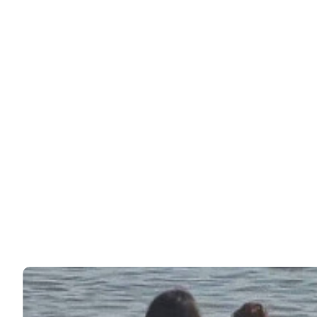
Брежневу лет на десять, считают многие…
85k
Звезды жалуются на «копейки»: какая пенсия у
Прокловой, Гузеевой,…
В России немало артистов, которые продолжают
работать уже после выхода на пенсию.…