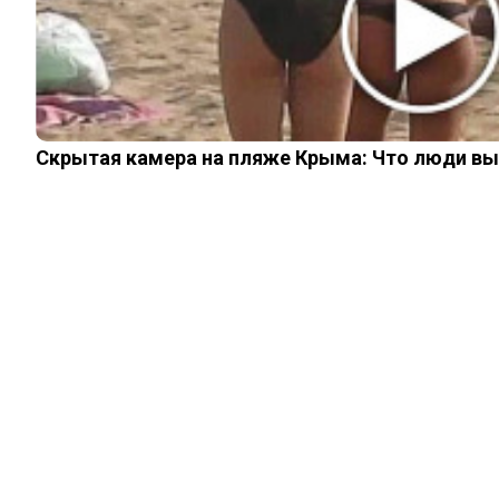
ИНТЕРЕСНОЕ
КИНО И СЕРИАЛЫ
ШОУ-БИЗНЕС
НАУКА И ЗДОРОВЬЕ
ЖИЗНЬ
ПЛАНЕТА
ИЗ ПРОШЛОГО
Скрытая камера на пляже Крыма: Что люди вытв
ИНТЕРЕСНОЕ
КИНО И СЕРИАЛЫ
ШОУ-БИЗНЕС
НАУКА И ЗДОРОВЬЕ
ЖИЗНЬ
ПЛАНЕТА
ИЗ ПРОШЛОГО
© 2026 Noomba.ru Все права защищены.
Политика Cookies
Пользовательское соглашение
Свяжитесь с нами:
noombaru@gmail.com