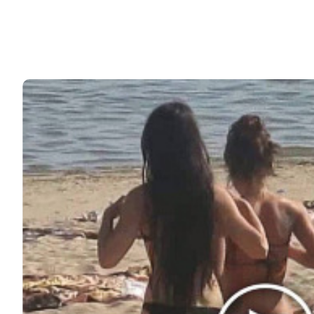
«Самый грязный человек в мире» помылся
впервые за 63 года и умер
Иранский отшельник, занесенный в Книгу рекордов
Гиннесса как самый грязный человек в мире,…
12k
ЧИТАЙТЕ ТАКЖЕ
© 2026 Noomba.ru Все права защищены.
Политика Cookies
Пользовательское соглашение
Свяжитесь с нами:
noombaru@gmail.com