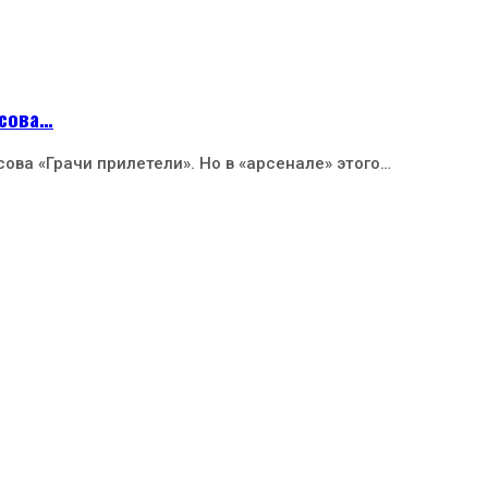
асова…
ова «Грачи прилетели». Но в «арсенале» этого…