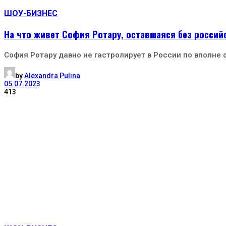
ШОУ-БИЗНЕС
На что живет София Ротару, оставшаяся без россий
София Ротару давно не гастролирует в России по вполне
by
Alexandra Pulina
05.07.2023
413